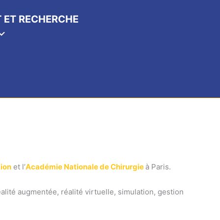
 ET RECHERCHE
ion
et l’
Académie Nationale de Chirurgie
à Paris.
alité augmentée, réalité virtuelle, simulation, gestion