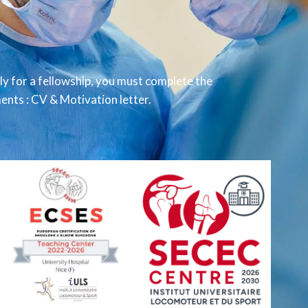
ly for a fellowship, you must complete the
nts : CV & Motivation letter.