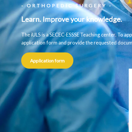
- ORTHOPEDIC SURGERY -
Learn. Improve your knowledge.
The iULS is a SECEC-ESSSE Teaching center. To app
application form and provide the requested docume
Application form