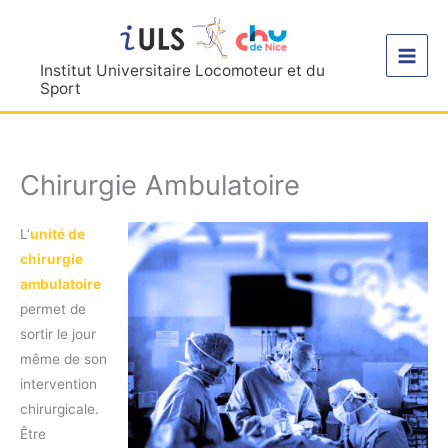
Aller
au
contenu
Institut Universitaire Locomoteur et du
Sport
Chirurgie Ambulatoire
L’
unité de
chirurgie
ambulatoire
permet de
sortir le jour
même de son
intervention
chirurgicale.
Être