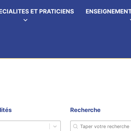
ECIALITES ET PRATICIENS
ENSEIGNEMENT
lités
Recherche
ités
Recherche
és
Recherche
ités