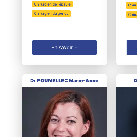
Chirurgien de l’épaule
Chir
Chirurgien du genou
Chiru
En savoir +
Dr POUMELLEC Marie-Anne
D