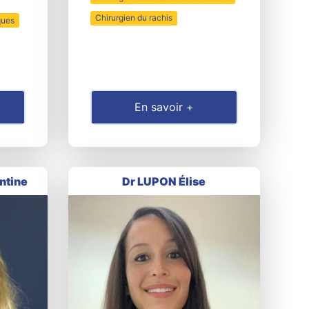
Chirurgien du rachis
ques
En savoir +
ntine
Dr LUPON Élise