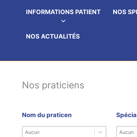
INFORMATIONS PATIENT
NOS SP
NOS ACTUALITÉS
Nos praticiens
Nom du praticen
Spécia
Nom du praticen
Spécial
Nom du praticen
Spécialit
Nom du praticen
Spécial