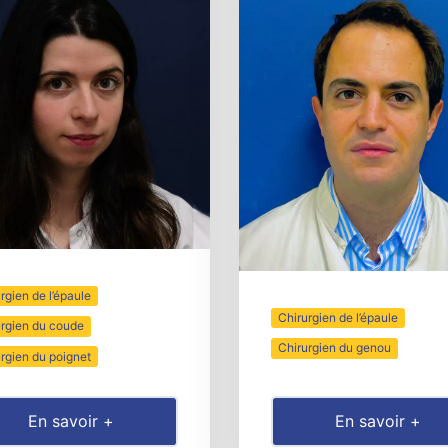
rgien de l’épaule
Chirurgien de l’épaule
urgien du coude
Chirurgien du genou
rgien du poignet
En savoir +
En savoir +