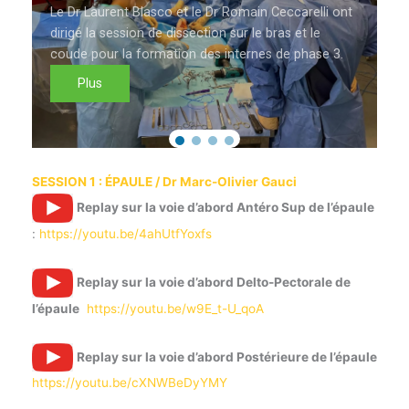
Le Dr Laurent Blasco et le Dr Romain Ceccarelli ont
dirigé la session de dissection sur le bras et le
coude pour la formation des internes de phase 3.
Plus
SESSION 1 : ÉPAULE /
Dr Marc-Olivier Gauci
Replay sur la voie d’abord Antéro Sup de l’épaule
:
https://youtu.be/4ahUtfYoxfs
Replay sur la voie d’abord Delto-Pectorale de
l’épaule
https://youtu.be/w9E_t-U_qoA
Replay sur la voie
d’abord Postérieure de l’épaule
https://youtu.be/cXNWBeDyYMY