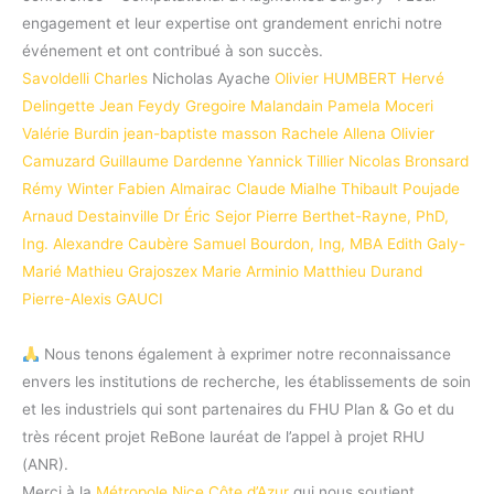
engagement et leur expertise ont grandement enrichi notre
événement et ont contribué à son succès.
Savoldelli Charles
Nicholas Ayache
Olivier HUMBERT
Hervé
Delingette
Jean Feydy
Gregoire Malandain
Pamela Moceri
Valérie Burdin
jean-baptiste masson
Rachele Allena
Olivier
Camuzard
Guillaume Dardenne
Yannick Tillier
Nicolas Bronsard
Rémy Winter
Fabien Almairac
Claude Mialhe
Thibault Poujade
Arnaud Destainville
Dr Éric Sejor
Pierre Berthet-Rayne, PhD,
Ing.
Alexandre Caubère
Samuel Bourdon, Ing, MBA
Edith Galy-
Marié
Mathieu Grajoszex
Marie Arminio
Matthieu Durand
Pierre-Alexis GAUCI
Nous tenons également à exprimer notre reconnaissance
envers les institutions de recherche, les établissements de soin
et les industriels qui sont partenaires du FHU Plan & Go et du
très récent projet ReBone lauréat de l’appel à projet RHU
(ANR).
Merci à la
Métropole Nice Côte d’Azur
qui nous soutient.