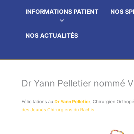
INFORMATIONS PATIENT
NOS SP
NOS ACTUALITÉS
Dr Yann Pelletier nommé V
Félicitations au
Dr Yann Pelletier
, Chirurgien Orthopé
des Jeunes Chirurgiens du Rachis
.