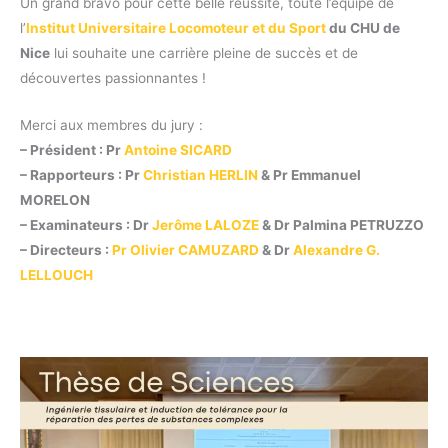
Un grand bravo pour cette belle réussite, toute l’équipe de
l’
Institut Universitaire Locomoteur et du Sport
du CHU de
Nice
lui souhaite une carrière pleine de succès et de
découvertes passionnantes !
Merci aux membres du jury :
– Président : Pr
Antoine SICARD
– Rapporteurs : Pr
Christian HERLIN
& Pr Emmanuel
MORELON
– Examinateurs : Dr
Jerôme LALOZE
& Dr Palmina PETRUZZO
– Directeurs :
Pr Olivier CAMUZARD
& Dr
Alexandre G.
LELLOUCH