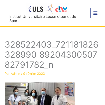
Aller
au
contenu
Institut Universitaire Locomoteur et du
Sport
328522403_721181826
328990_89204300507
82791782_n
Par
Admin
/
9 février 2023