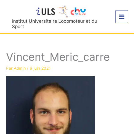
Aller
au
contenu
Institut Universitaire Locomoteur et du
Sport
Vincent_Meric_carre
Par
Admin
/
9 juin 2021