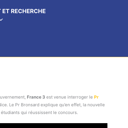
 ET RECHERCHE
 gouvernement,
France 3
est venue interroger le
Pr
Nice. Le Pr Bronsard explique qu’en effet, la nouvelle
étudiants qui réussissent le concours.