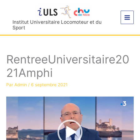
Aller
au
contenu
Institut Universitaire Locomoteur et du
Sport
RentreeUniversitaire20
21Amphi
Par
Admin
/
6 septembre 2021
Lecteur
vidéo