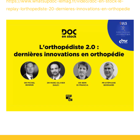
https://www.whatsupdoc-lemag.fr/video/doc-en-stock-le-
replay-lorthopediste-20-dernieres-innovations-en-orthopedie