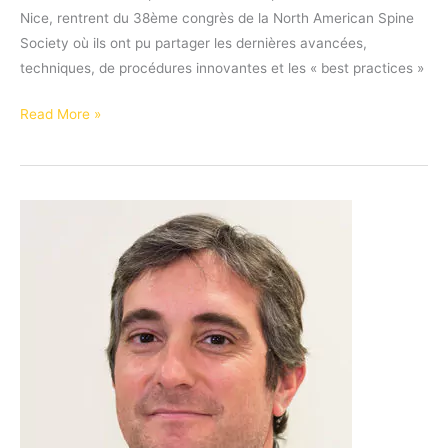
Nice, rentrent du 38ème congrès de la North American Spine
Society où ils ont pu partager les dernières avancées,
techniques, de procédures innovantes et les « best practices »
Le
Read More »
Pr
Bronsard
et
le
Dr
Pelletier
au
38ème
congrès
de
la
NASS
2023