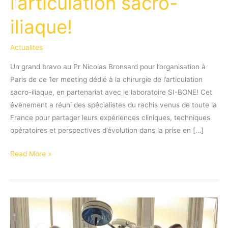
l’articulation sacro-
iliaque!
Actualites
Un grand bravo au Pr Nicolas Bronsard pour l’organisation à
Paris de ce 1er meeting dédié à la chirurgie de l’articulation
sacro-iliaque, en partenariat avec le laboratoire SI-BONE! Cet
évènement a réuni des spécialistes du rachis venus de toute la
France pour partager leurs expériences cliniques, techniques
opératoires et perspectives d’évolution dans la prise en […]
Le
Read More »
Pr
Bronsard
organise
le
1er