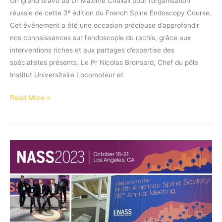
Un grand bravo au Dr Maxime Challali pour l’organisation
réussie de cette 3ᵉ édition du French Spine Endoscopy Course.
Cet événement a été une occasion précieuse d’approfondir
nos connaissances sur l’endoscopie du rachis, grâce aux
interventions riches et aux partages d’expertise des
spécialistes présents. Le Pr Nicolas Bronsard, Chef du pôle
Institut Universitaire Locomoteur et
3ᵉ
Read More »
édition
du
French
Spine
Endoscopy
Course.