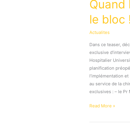
Quand l
le bloc 
Actualites
Dans ce teaser, déc
exclusive d’intervi
Hospitalier Universi
planification préop
l’implémentation et
au service de la ch
exclusives : – le Pr
Quand
Read More »
la
tech
simplifie