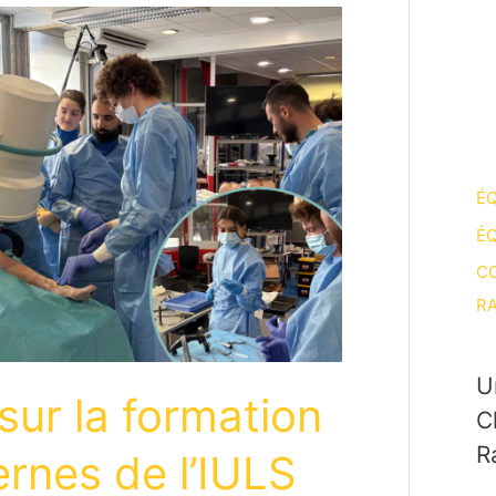
ÉQ
ÉQ
CO
RA
U
sur la formation
C
R
ernes de l’IULS