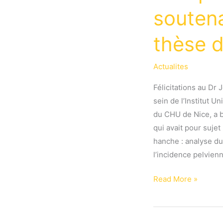
souten
thèse 
Actualites
Félicitations au Dr 
sein de l’Institut U
du CHU de Nice, a 
qui avait pour sujet
hanche : analyse du
l’incidence pelvien
Félicitations
Read More »
au
Dr
Joseph