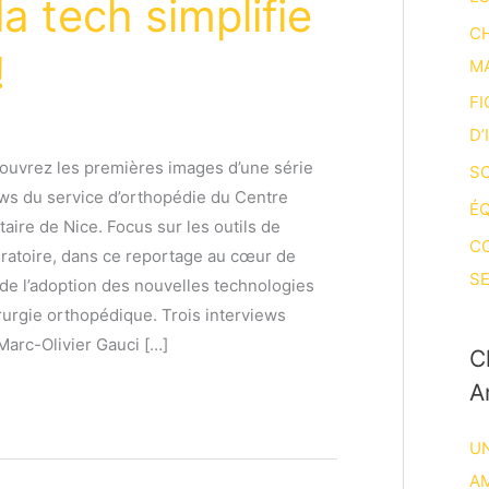
a tech simplifie
CH
!
M
FI
D’
ouvrez les premières images d’une série
SO
ews du service d’orthopédie du Centre
ÉQ
taire de Nice. Focus sur les outils de
C
ératoire, dans ce reportage au cœur de
SE
 de l’adoption des nouvelles technologies
irurgie orthopédique. Trois interviews
 Marc-Olivier Gauci […]
C
A
UN
A