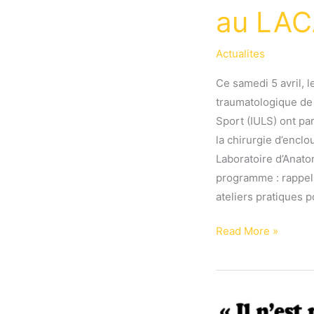
au LA
Actualites
Ce samedi 5 avril, l
traumatologique de 
Sport (IULS) ont pa
la chirurgie d’enclo
Laboratoire d’Anato
programme : rappel
ateliers pratiques p
Retour
Read More »
sur
la
formation
des