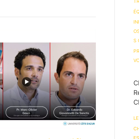
T
ÉQ
IN
O
S
P
V
C
R
C
LE
CH
E