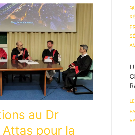
Q
R
P
S
A
U
C
R
LE
ations au Dr
P
RA
Attas pour la