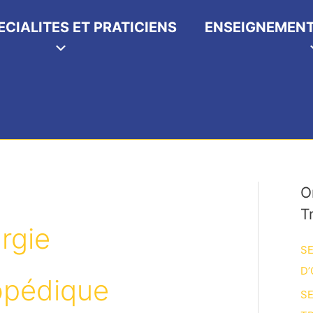
ECIALITES ET PRATICIENS
ENSEIGNEMENT
O
T
rgie
SE
D’
opédique
SE