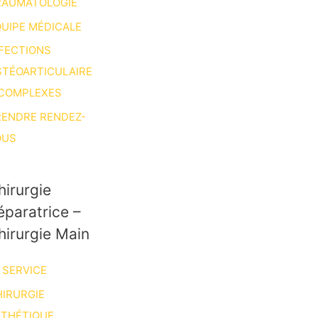
RAUMATOLOGIE
UIPE MÉDICALE
FECTIONS
STÉOARTICULAIRE
 COMPLEXES
RENDRE RENDEZ-
OUS
hirurgie
éparatrice –
hirurgie Main
 SERVICE
IRURGIE
STHÉTIQUE