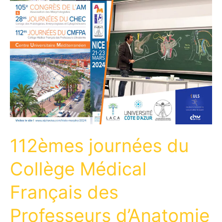
CHEC
112èmes journées du
Collège Médical
Français des
Professeurs d’Anatomie