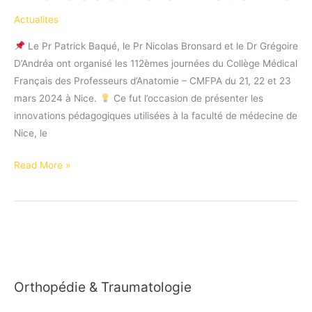
Actualites
Le Pr Patrick Baqué, le Pr Nicolas Bronsard et le Dr Grégoire
D’Andréa ont organisé les 112èmes journées du Collège Médical
Français des Professeurs d’Anatomie – CMFPA du 21, 22 et 23
mars 2024 à Nice.
Ce fut l’occasion de présenter les
innovations pédagogiques utilisées à la faculté de médecine de
Nice, le
112èmes
Read More »
journées
du
Collège
Médical
Français
des
Orthopédie & Traumatologie
Professeurs
d’Anatomie