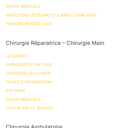
de
ÉQUIPE MÉDICALE
Chirurgie
INFECTIONS OSTÉOARTICULAIRES COMPLEXES
de
PRENDRE RENDEZ-VOUS
la
Main
de
Chirurgie Réparatrice – Chirurgie Main
Nancy
LE SERVICE
CHIRURGIE ESTHÉTIQUE
CHIRURGIE DE LA MAIN
FICHES D’INFORMATION
SOS MAIN
ÉQUIPE MÉDICALE
CONTACTER LE SERVICE
Chirurgie Ambulatoire