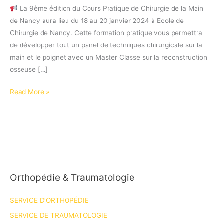
La 9ème édition du Cours Pratique de Chirurgie de la Main
de Nancy aura lieu du 18 au 20 janvier 2024 à Ecole de
Chirurgie de Nancy. Cette formation pratique vous permettra
de développer tout un panel de techniques chirurgicale sur la
main et le poignet avec un Master Classe sur la reconstruction
osseuse […]
Save
Read More »
the
date!
18
au
20
janvier
Orthopédie & Traumatologie
24
:
SERVICE D’ORTHOPÉDIE
Cours
Pratique
SERVICE DE TRAUMATOLOGIE