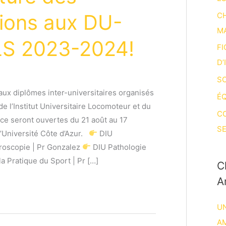
tions aux DU-
CH
M
LS 2023-2024!
FI
D’
SO
aux diplômes inter-universitaires organisés
ÉQ
de l’Institut Universitaire Locomoteur et du
C
ce seront ouvertes du 21 août au 17
SE
l’Université Côte d’Azur.
DIU
hroscopie | Pr Gonzalez
DIU Pathologie
a Pratique du Sport | Pr […]
C
A
UN
A