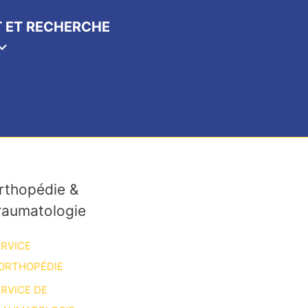
 ET RECHERCHE
rthopédie &
raumatologie
RVICE
ORTHOPÉDIE
RVICE DE