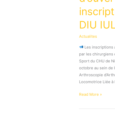
inscrip
DIU IU
Actualites
Les inscriptions 
par les chirurgiens 
Sport du CHU de Ni
octobre au sein de 
Arthroscopie d’Art
Locomotrice Liée à l
Notez
Read More »
les
dates
d’ouverture