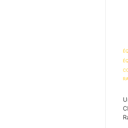
ÉQ
ÉQ
CO
RA
U
C
R