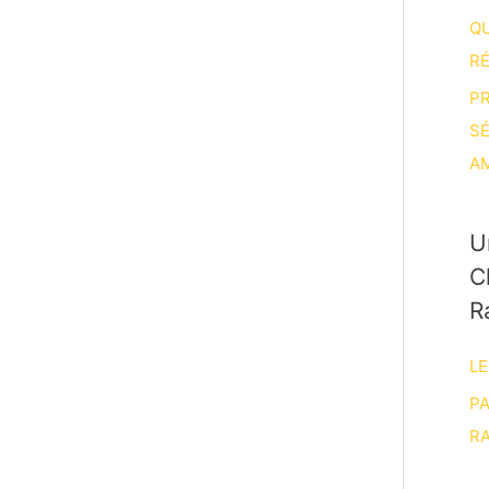
Q
R
P
S
A
U
C
R
LE
P
RA