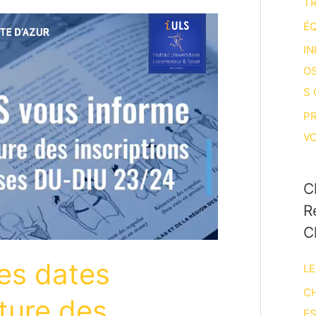
T
ÉQ
IN
O
S
P
V
C
R
C
es dates
LE
CH
ture des
E