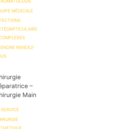
RAUMATOLOGIE
UIPE MÉDICALE
FECTIONS
STÉOARTICULAIRE
 COMPLEXES
RENDRE RENDEZ-
OUS
hirurgie
éparatrice –
hirurgie Main
 SERVICE
IRURGIE
STHÉTIQUE