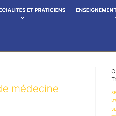
ECIALITES ET PRATICIENS
ENSEIGNEMENT
O
T
de médecine
SE
D’
SE