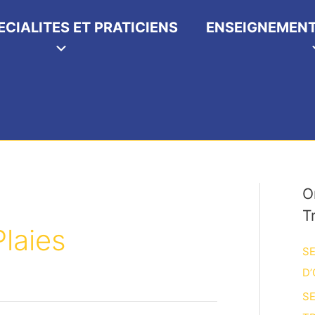
ECIALITES ET PRATICIENS
ENSEIGNEMENT
O
T
laies
SE
D’
SE