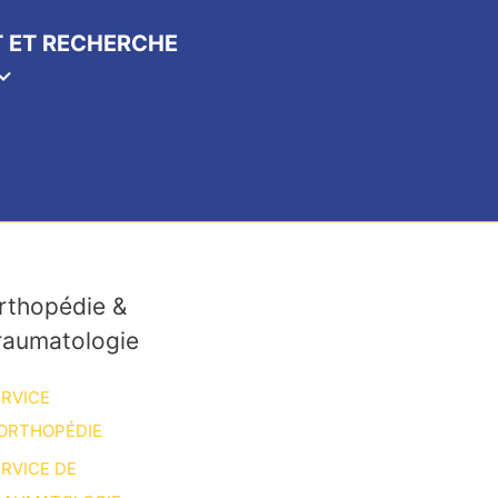
 ET RECHERCHE
rthopédie &
raumatologie
RVICE
ORTHOPÉDIE
RVICE DE