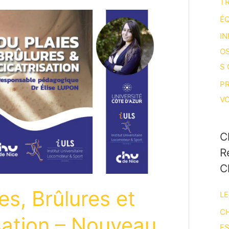
T
ÉQ
IN
O
S
P
V
C
R
C
es, Brûlures et
LE
CH
sation – Nouveau
E