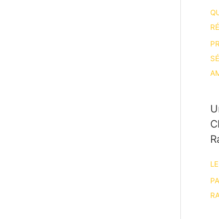
Q
R
P
S
A
U
C
R
LE
P
RA