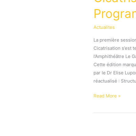
Progra
Actualites
La première session
Cicatrisation s’est 
l’Amphithéâtre Le G
Cette édition marqu
par le Dr Elise Lup
réactualisé : Struct
DU
Read More »
Plaies,
Brûlures
et
Cicatrisation