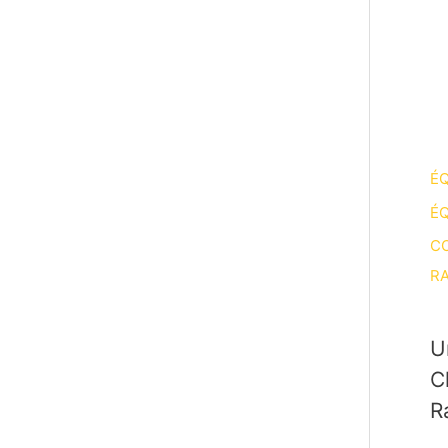
ÉQ
ÉQ
CO
RA
U
C
R