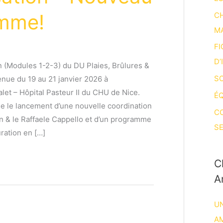
mme!
CH
M
FI
D’
 (Modules 1-2-3) du DU Plaies, Brûlures &
SO
tenue du 19 au 21 janvier 2026 à
alet – Hôpital Pasteur II du CHU de Nice.
ÉQ
e le lancement d’une nouvelle coordination
C
on & le Raffaele Cappello et d’un programme
SE
uration en […]
C
A
UN
A