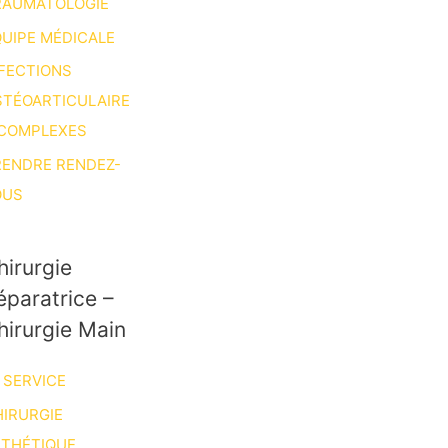
RAUMATOLOGIE
UIPE MÉDICALE
FECTIONS
STÉOARTICULAIRE
 COMPLEXES
RENDRE RENDEZ-
OUS
hirurgie
éparatrice –
hirurgie Main
 SERVICE
IRURGIE
STHÉTIQUE