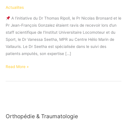
Actualites
A l’initiative du Dr Thomas Ripoll, le Pr Nicolas Bronsard et le
Pr Jean-François Gonzalez étaient ravis de recevoir lors d’un
staff scientifique de l’Institut Universitaire Locomoteur et du
Sport, le Dr Vanessa Seetha, MPR au Centre Hélio Marin de
Vallauris. Le Dr Seetha est spécialisée dans le suivi des
patients amputés, son expertise […]
Dr
Read More »
Seetha
MPR
spécialisée
dans
le
suivi
Orthopédie & Traumatologie
des
patients