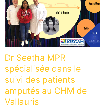
Dr Seetha MPR
spécialisée dans le
suivi des patients
amputés au CHM de
Vallauris