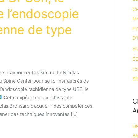
 l’endoscopie
CH
M
enne de type
FI
D’
SO
ÉQ
C
s d’annoncer la visite du Pr Nicolas
SE
u Spine Center pour se former auprès de
 l’endoscopie rachidienne de type UBE, le
Cette expérience enrichissante
C
colas Bronsard d’acquérir des compétences
A
mener des techniques innovantes […]
UN
A