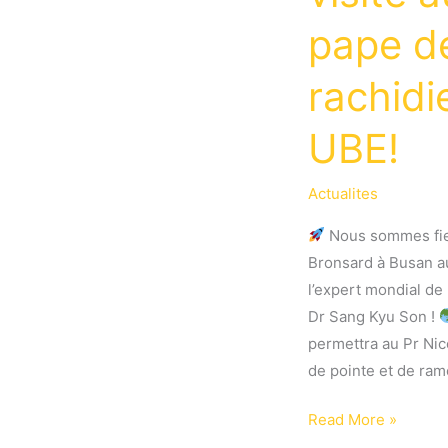
pape de
rachidi
UBE!
Actualites
Nous sommes fier
Bronsard à Busan a
l’expert mondial de
Dr Sang Kyu Son !
permettra au Pr Ni
de pointe et de ra
Le
Read More »
Pr