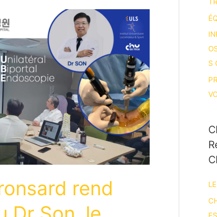
T
ÉQ
IN
O
S
P
V
C
R
C
ronsard rend
LE
CH
u Dr Son, le
E