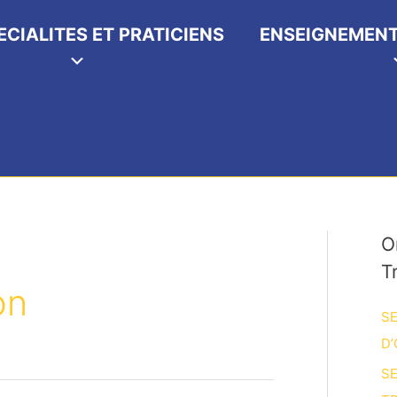
ECIALITES ET PRATICIENS
ENSEIGNEMENT
O
T
on
SE
D’
SE