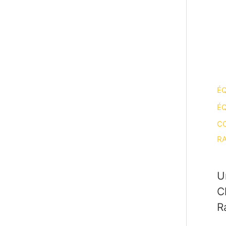
ÉQ
ÉQ
CO
RA
U
C
R