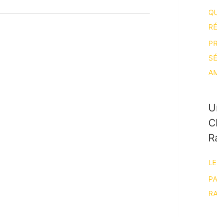
Q
R
P
S
A
U
C
R
LE
P
RA