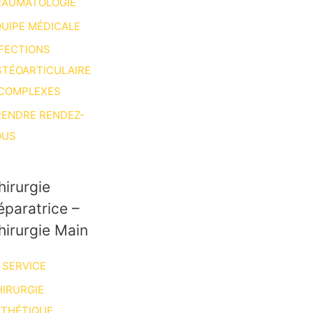
RAUMATOLOGIE
UIPE MÉDICALE
FECTIONS
STÉOARTICULAIRE
 COMPLEXES
RENDRE RENDEZ-
OUS
hirurgie
éparatrice –
hirurgie Main
 SERVICE
IRURGIE
STHÉTIQUE