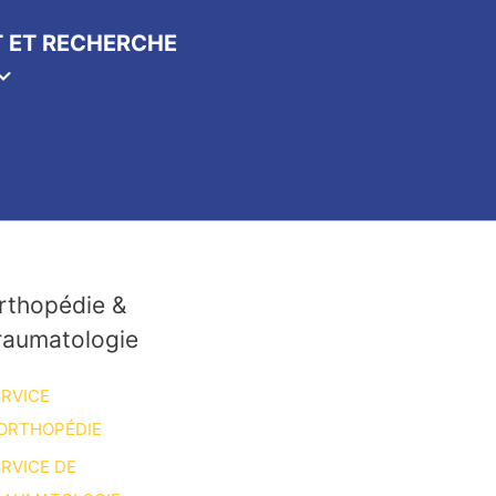
 ET RECHERCHE
rthopédie &
raumatologie
RVICE
ORTHOPÉDIE
RVICE DE