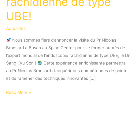
rachidienne de type
UBE!
Actualites
Nous sommes fiers d’annoncer la visite du Pr Nicolas
Bronsard à Busan au Spine Center pour se former auprès de
l’expert mondial de l’endoscopie rachidienne de type UBE, le Dr
Sang Kyu Son !
Cette expérience enrichissante permettra
au Pr Nicolas Bronsard d’acquérir des compétences de pointe
et de ramener des techniques innovantes […]
Le
Read More »
Pr
Bronsard
rend
visite
au