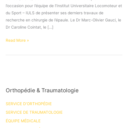
l’occasion pour l’équipe de l’Institut Universitaire Locomoteur et
du Sport – IULS de présenter ses derniers travaux de
recherche en chirurgie de l’épaule. Le Dr Marc-Olivier Gauci, le
Dr Caroline Cointat, le […]
L’IULS
Read More »
bien
représenté
au
15ème
congrès
de
Orthopédie & Traumatologie
l’ICSES
à
SERVICE D’ORTHOPÉDIE
Rome
SERVICE DE TRAUMATOLOGIE
ÉQUIPE MÉDICALE