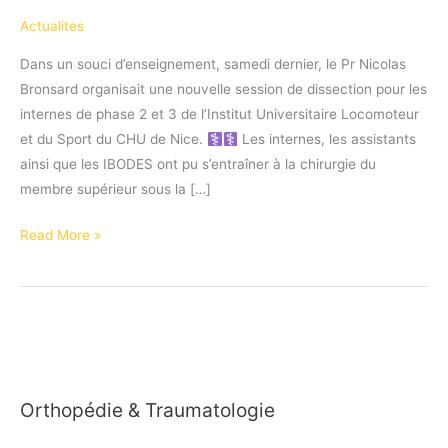
Actualites
Dans un souci d’enseignement, samedi dernier, le Pr Nicolas
Bronsard organisait une nouvelle session de dissection pour les
internes de phase 2 et 3 de l’Institut Universitaire Locomoteur
et du Sport du CHU de Nice. ‍
Les internes, les assistants
ainsi que les IBODES ont pu s’entraîner à la chirurgie du
membre supérieur sous la […]
Nouvelle
Read More »
session
de
dissection
du
membre
supérieur
Orthopédie & Traumatologie
pour
former