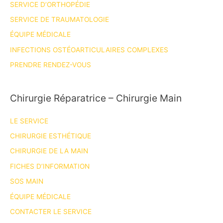
SERVICE D’ORTHOPÉDIE
les
internes
SERVICE DE TRAUMATOLOGIE
de
ÉQUIPE MÉDICALE
l’IULS
INFECTIONS OSTÉOARTICULAIRES COMPLEXES
du
PRENDRE RENDEZ-VOUS
CHU
de
Nice
Chirurgie Réparatrice – Chirurgie Main
LE SERVICE
CHIRURGIE ESTHÉTIQUE
CHIRURGIE DE LA MAIN
FICHES D’INFORMATION
SOS MAIN
ÉQUIPE MÉDICALE
CONTACTER LE SERVICE