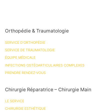
sur
le
séminaire
membre
Orthopédie & Traumatologie
supérieur
du
SERVICE D’ORTHOPÉDIE
DIU
Lambeaux
SERVICE DE TRAUMATOLOGIE
perforants
ÉQUIPE MÉDICALE
organisé
INFECTIONS OSTÉOARTICULAIRES COMPLEXES
par
PRENDRE RENDEZ-VOUS
le
Pr
Camuzard
Chirurgie Réparatrice – Chirurgie Main
et
le
LE SERVICE
Dr
CHIRURGIE ESTHÉTIQUE
Lupon