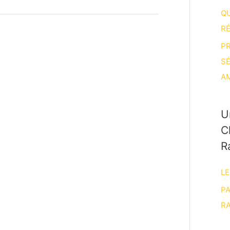
Q
R
P
S
A
U
C
R
LE
P
RA