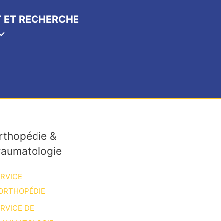
 ET RECHERCHE
rthopédie &
raumatologie
RVICE
ORTHOPÉDIE
RVICE DE