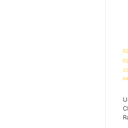
ÉQ
ÉQ
CO
RA
U
C
R