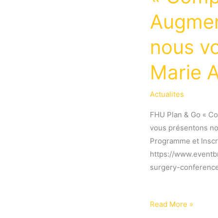
Augmen
nous vo
Marie A
Actualites
FHU Plan & Go « Co
vous présentons nos
Programme et Inscr
https://www.eventb
surgery-conferenc
Conférence
Read More »
« Computational