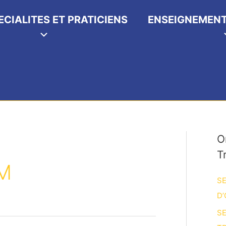
ECIALITES ET PRATICIENS
ENSEIGNEMENT
O
T
M
SE
D’
SE