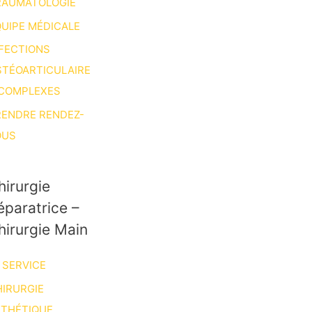
RAUMATOLOGIE
UIPE MÉDICALE
FECTIONS
STÉOARTICULAIRE
 COMPLEXES
RENDRE RENDEZ-
OUS
hirurgie
éparatrice –
hirurgie Main
 SERVICE
IRURGIE
STHÉTIQUE