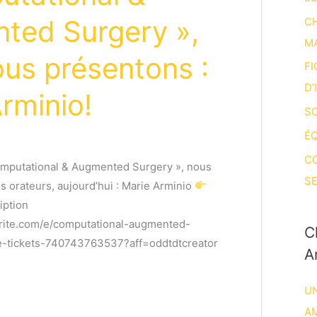
ted Surgery »,
CH
M
us présentons :
FI
D’
rminio!
SO
ÉQ
C
mputational & Augmented Surgery », nous
SE
 orateurs, aujourd’hui : Marie Arminio
iption
rite.com/e/computational-augmented-
C
e-tickets-740743763537?aff=oddtdtcreator
A
UN
A