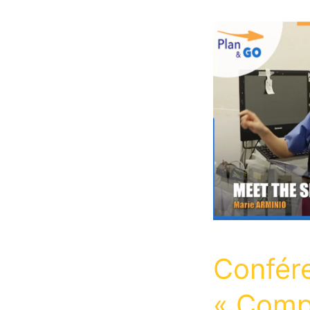
Confér
« Comp