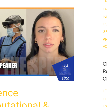
T
ÉQ
IN
O
S
P
V
C
R
C
ence
LE
CH
utational &
E