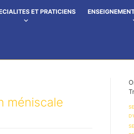
ECIALITES ET PRATICIENS
ENSEIGNEMENT
O
T
on méniscale
SE
D’
SE