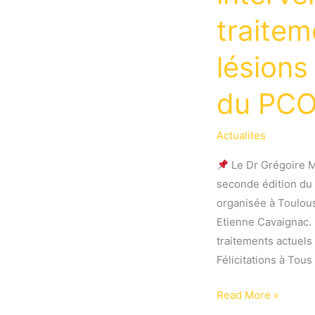
traitem
lésions
du PCO
Actualites
Le Dr Grégoire Mi
seconde édition du
organisée à Toulous
Etienne Cavaignac.
traitements actuels
Félicitations à Tous
Le
Read More »
Dr