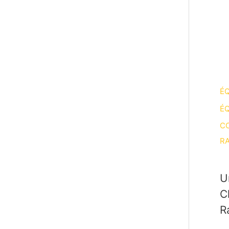
ÉQ
ÉQ
CO
RA
U
C
R