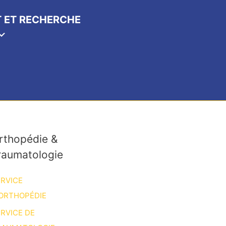
 ET RECHERCHE
rthopédie &
raumatologie
RVICE
ORTHOPÉDIE
RVICE DE