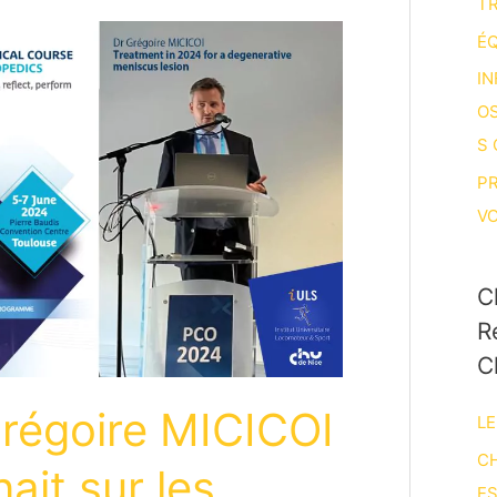
T
ÉQ
IN
O
S
P
V
C
R
C
Grégoire MICICOI
LE
CH
nait sur les
E