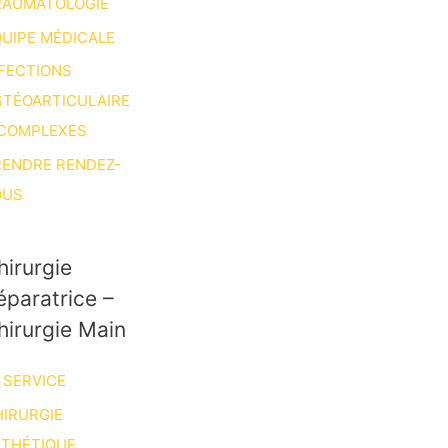
RAUMATOLOGIE
UIPE MÉDICALE
FECTIONS
STÉOARTICULAIRE
 COMPLEXES
RENDRE RENDEZ-
OUS
hirurgie
éparatrice –
hirurgie Main
 SERVICE
IRURGIE
STHÉTIQUE