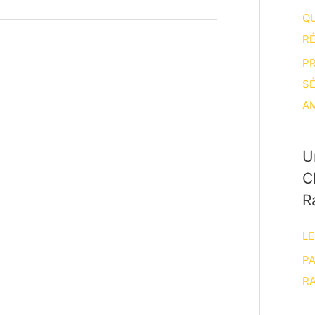
Q
R
P
S
A
U
C
R
LE
P
RA