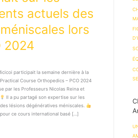
ents actuels des
CH
M
 méniscales lors
FI
D’
 2024
SO
ÉQ
C
cicoi participait la semaine dernière à la
SE
 Practical Course Orthopedics – PCO 2024
e par les Professeurs Nicolas Reina et
Il a pu partagé son expertise sur les
C
 des lésions dégénératives méniscales.
A
 pour ce cours international basé […]
UN
A