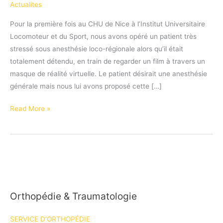
Actualites
Pour la première fois au CHU de Nice à l’Institut Universitaire
Locomoteur et du Sport, nous avons opéré un patient très
stressé sous anesthésie loco-régionale alors qu’il était
totalement détendu, en train de regarder un film à travers un
masque de réalité virtuelle. Le patient désirait une anesthésie
générale mais nous lui avons proposé cette […]
Regarder
Read More »
un
film
pendant
que
l’on
se
Orthopédie & Traumatologie
fait
opérer…
SERVICE D’ORTHOPÉDIE