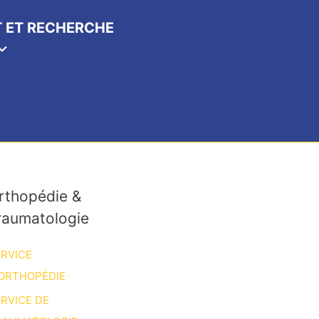
 ET RECHERCHE
rthopédie &
raumatologie
RVICE
ORTHOPÉDIE
RVICE DE