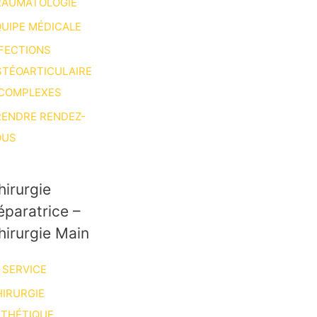
RAUMATOLOGIE
UIPE MÉDICALE
FECTIONS
STÉOARTICULAIRE
 COMPLEXES
RENDRE RENDEZ-
OUS
hirurgie
éparatrice –
hirurgie Main
 SERVICE
IRURGIE
STHÉTIQUE