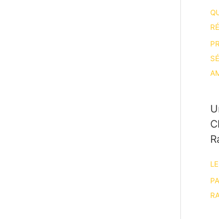
Q
R
P
S
A
U
C
R
LE
P
RA