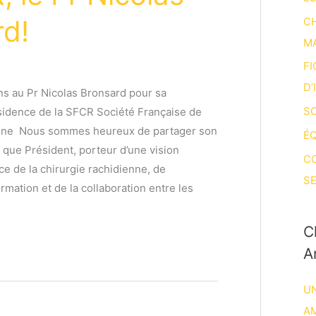
rd!
CH
M
FI
D’
ons au Pr Nicolas Bronsard pour sa
SO
sidence de la SFCR Société Française de
enne Nous sommes heureux de partager son
ÉQ
 que Président, porteur d’une vision
C
ce de la chirurgie rachidienne, de
SE
formation et de la collaboration entre les
C
A
UN
A