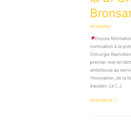
Bronsa
Actualites
Encore félicitati
nomination à la pré
Chirurgie Rachidi
premier mot en tant
ambitieuse au servi
l’innovation, de la 
équipes. Le […]
Le
Read More »
mot
du
Président