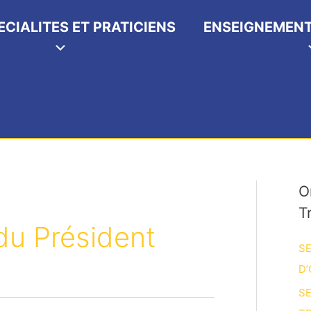
ECIALITES ET PRATICIENS
ENSEIGNEMENT
O
T
du Président
SE
D’
SE