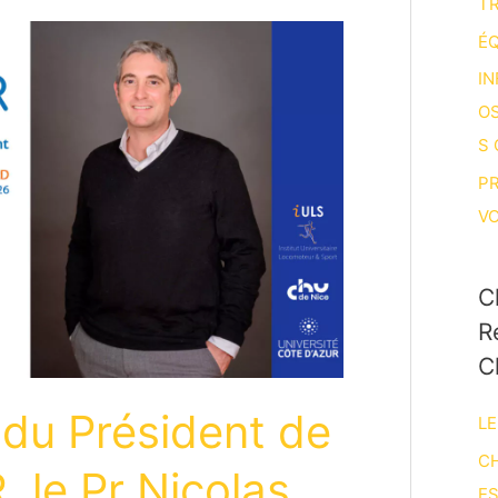
T
ÉQ
IN
O
S
P
V
C
R
C
du Président de
LE
CH
, le Pr Nicolas
E