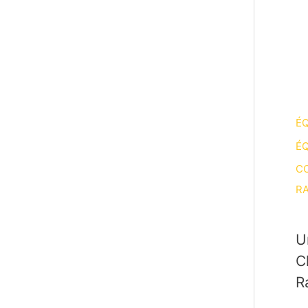
ÉQ
ÉQ
CO
RA
U
C
R