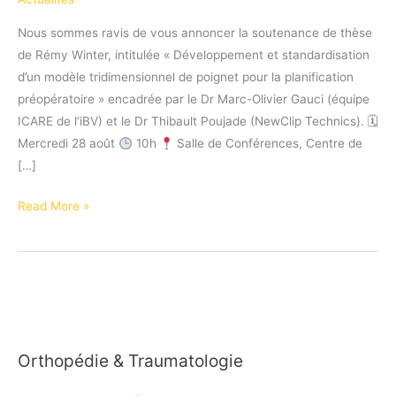
Nous sommes ravis de vous annoncer la soutenance de thèse
de Rémy Winter, intitulée « Développement et standardisation
d’un modèle tridimensionnel de poignet pour la planification
préopératoire » encadrée par le Dr Marc-Olivier Gauci (équipe
ICARE de l‘iBV) et le Dr Thibault Poujade (NewClip Technics). 🗓
Mercredi 28 août
10h
Salle de Conférences, Centre de
[…]
Read More »
Annonce
de
soutenance
de
thèse
Orthopédie & Traumatologie