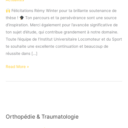
Félicitations Rémy Winter pour ta brillante soutenance de
thèse !
Ton parcours et ta persévérance sont une source
d’inspiration. Merci également pour l’avancée significative de
ton sujet d’étude, qui contribue grandement à notre domaine.
Toute l’équipe de l’Institut Universitaire Locomoteur et du Sport
te souhaite une excellente continuation et beaucoup de
réussite dans […]
Félicitations
Read More »
à
Rémy
Winter
pour
sa
brillante
Orthopédie & Traumatologie
soutenance
de