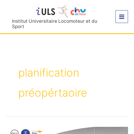
Aller
au
contenu
Institut Universitaire Locomoteur et du
Sport
planification
préopértaoire