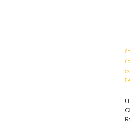
ÉQ
ÉQ
CO
RA
U
C
R