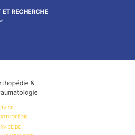
 ET RECHERCHE
rthopédie &
raumatologie
RVICE
ORTHOPÉDIE
RVICE DE