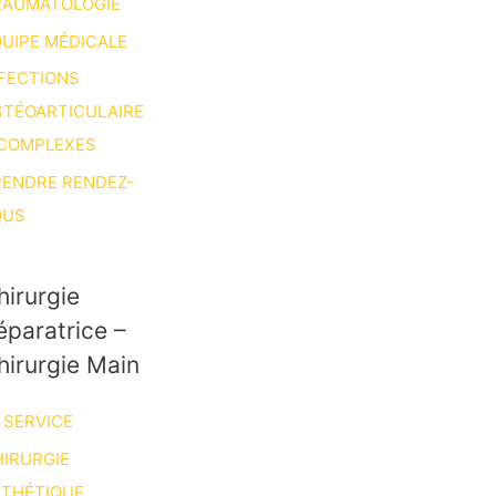
RAUMATOLOGIE
UIPE MÉDICALE
FECTIONS
STÉOARTICULAIRE
 COMPLEXES
RENDRE RENDEZ-
OUS
hirurgie
éparatrice –
hirurgie Main
 SERVICE
IRURGIE
STHÉTIQUE