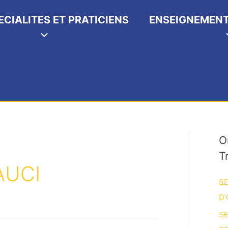
ECIALITES ET PRATICIENS
ENSEIGNEMENT
O
T
AUCI
SE
D’
SE