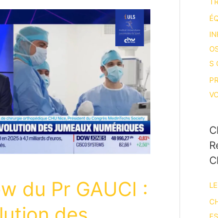
T
ÉQ
IN
O
S
P
V
C
R
C
ew du Pr GAUCI :
LE
CH
lution des
E