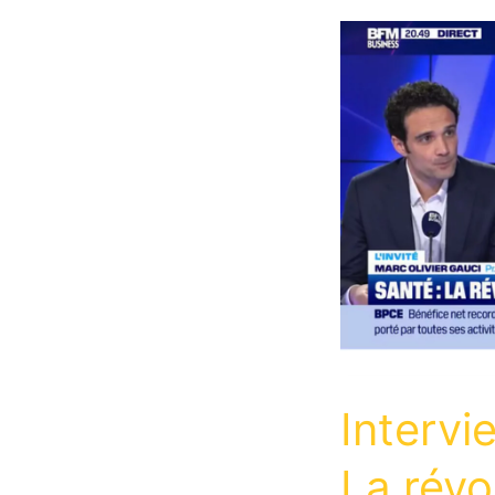
Intervi
La révo