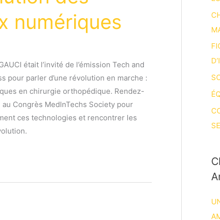
x numériques
CH
M
FI
D’
 GAUCI était l’invité de l’émission Tech and
SO
 pour parler d’une révolution en marche :
ques en chirurgie orthopédique. Rendez-
ÉQ
rs au Congrès MedInTechs Society pour
C
ent ces technologies et rencontrer les
SE
olution.
C
A
UN
A