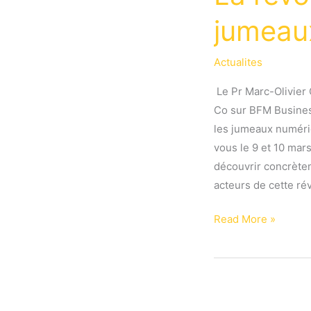
jumeau
Actualites
️ Le Pr Marc-Olivier
Co sur BFM Business
les jumeaux numéri
vous le 9 et 10 ma
découvrir concrètem
acteurs de cette rév
Interview
Read More »
du
Pr
GAUCI
: