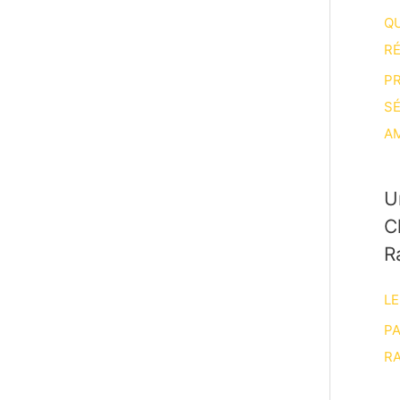
Q
R
P
S
A
U
C
R
LE
P
RA