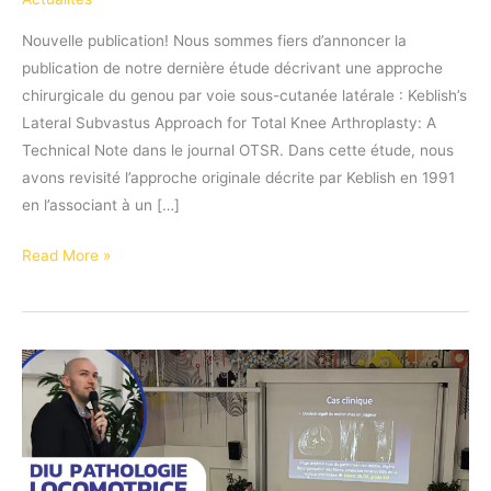
Nouvelle publication! Nous sommes fiers d’annoncer la
publication de notre dernière étude décrivant une approche
chirurgicale du genou par voie sous-cutanée latérale : Keblish’s
Lateral Subvastus Approach for Total Knee Arthroplasty: A
Technical Note dans le journal OTSR. Dans cette étude, nous
avons revisité l’approche originale décrite par Keblish en 1991
en l’associant à un […]
Nouvelle
Read More »
publication
sur
la
chirurgie
du
genou
dans
l’OTSR!