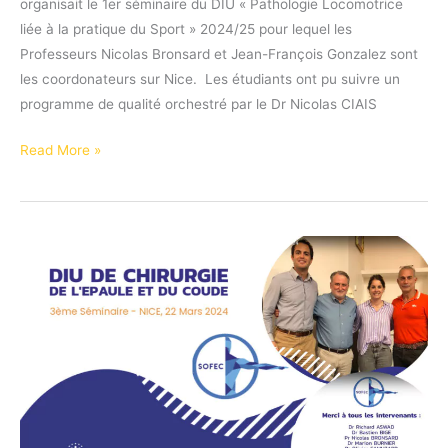
organisait le 1er séminaire du DIU « Pathologie Locomotrice
liée à la pratique du Sport » 2024/25 pour lequel les
Professeurs Nicolas Bronsard et Jean-François Gonzalez sont
les coordonateurs sur Nice. ‍‍ Les étudiants ont pu suivre un
programme de qualité orchestré par le Dr Nicolas CIAIS
Retour
Read More »
en
images
sur
le
séminaire
muscles
et
tendons
du
DIU
Médecine