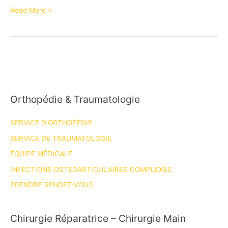
3ème
Read More »
séminaire
du
DIU
de
Chirurgie
de
Orthopédie & Traumatologie
L’épaule
et
SERVICE D’ORTHOPÉDIE
du
coude
SERVICE DE TRAUMATOLOGIE
ÉQUIPE MÉDICALE
INFECTIONS OSTÉOARTICULAIRES COMPLEXES
PRENDRE RENDEZ-VOUS
Chirurgie Réparatrice – Chirurgie Main