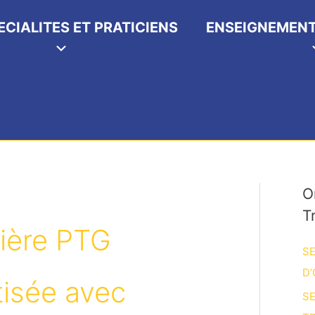
ECIALITES ET PRATICIENS
ENSEIGNEMENT
O
T
ière PTG
SE
D’
tisée avec
SE