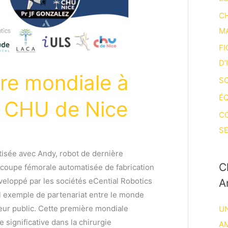
CH
M
FI
D’
re mondiale à
SO
ÉQ
– CHU de Nice
C
SE
isée avec Andy, robot de dernière
C
à coupe fémorale automatisée de fabrication
veloppé par les sociétés eCential Robotics
A
l exemple de partenariat entre le monde
teur public. Cette première mondiale
UN
significative dans la chirurgie
A