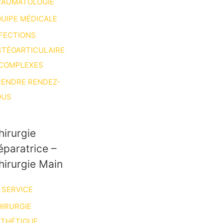
RAUMATOLOGIE
UIPE MÉDICALE
FECTIONS
STÉOARTICULAIRE
 COMPLEXES
RENDRE RENDEZ-
OUS
hirurgie
éparatrice –
hirurgie Main
 SERVICE
IRURGIE
STHÉTIQUE