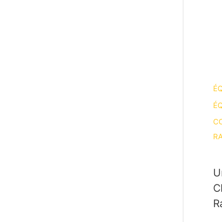
ÉQ
ÉQ
CO
RA
U
C
R