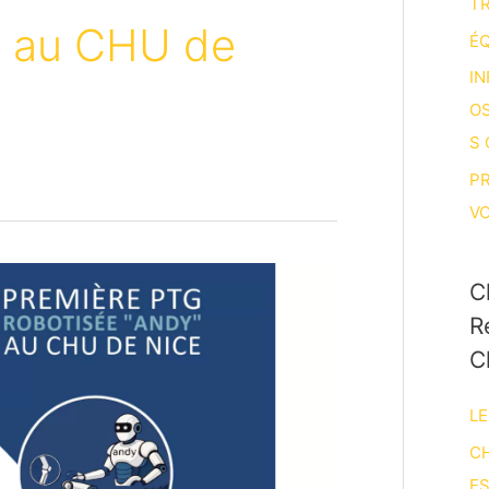
T
 au CHU de
ÉQ
IN
O
S
P
V
C
R
C
LE
CH
E