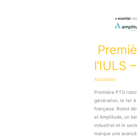
Premiè
l’IULS 
Actualites
Première PTG robot
génération, le 1er 
française. Robot dé
et Amplitude, un be
industriel et le sec
marque une avancée 