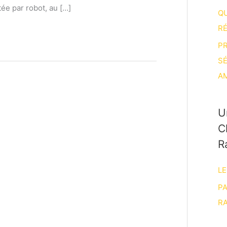
ée par robot, au […]
Q
R
P
S
A
U
C
R
LE
P
RA