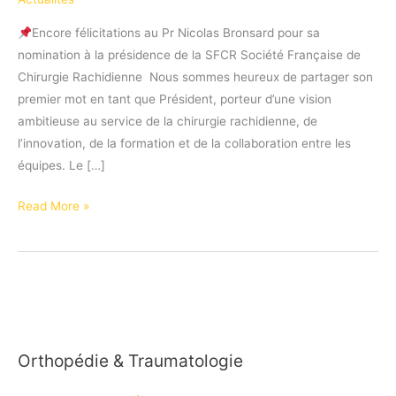
Encore félicitations au Pr Nicolas Bronsard pour sa
nomination à la présidence de la SFCR Société Française de
Chirurgie Rachidienne Nous sommes heureux de partager son
premier mot en tant que Président, porteur d’une vision
ambitieuse au service de la chirurgie rachidienne, de
l’innovation, de la formation et de la collaboration entre les
équipes. Le […]
Le
Read More »
mot
du
Président
de
la
SFCR,
Orthopédie & Traumatologie
le
Pr