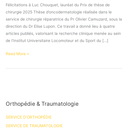
Félicitations à Luc Chouquet, lauréat du Prix de thèse de
chirurgie 2025 Thèse d’oncodermatologie réalisée dans le
service de chirurgie réparatrice du Pr Olivier Camuzard, sous la
direction du Dr Elise Lupon. Ce travail a donné lieu à quatre
articles publiés, valorisant la recherche clinique menée au sein
de l’Institut Universitaire Locomoteur et du Sport du […]
Félicitations
Read More »
à
Luc
Chouquet,
lauréat
du
Prix
Orthopédie & Traumatologie
de
thèse
SERVICE D’ORTHOPÉDIE
de
chirurgie
SERVICE DE TRAUMATOLOGIE