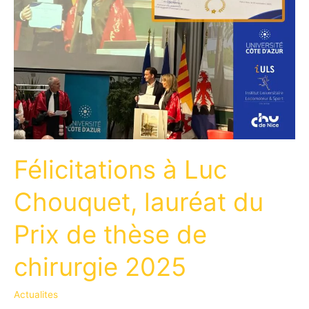
Félicitations à Luc
Chouquet, lauréat du
Prix de thèse de
chirurgie 2025
Actualites