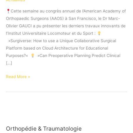
Cette semaine au congrès annuel de l’American Academy of
Orthopaedic Surgeons (AAOS) à San Francisco, le Dr Marc-
Olivier GAUCI a pu présenter les derniers travaux innovants de
l’Institut Universitaire Locomoteur et du Sport :
⁠ ⁠ »Surgiverse: How to use a Unique Collaborative Surgical
Platform based on Cloud Architecture for Educational
Purposes?«
⁠ ⁠ »Can Preoperative Planning Predict Clinical
[…]
Projets
Read More »
innovants
de
l’IULS
au
congrès
annuel
Orthopédie & Traumatologie
de