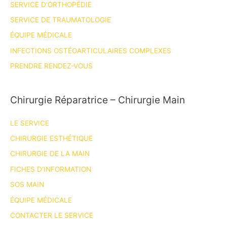
SERVICE D’ORTHOPÉDIE
journées
du
SERVICE DE TRAUMATOLOGIE
Président
ÉQUIPE MÉDICALE
de
INFECTIONS OSTÉOARTICULAIRES COMPLEXES
la
PRENDRE RENDEZ-VOUS
SFCM
2024
Chirurgie Réparatrice – Chirurgie Main
LE SERVICE
CHIRURGIE ESTHÉTIQUE
CHIRURGIE DE LA MAIN
FICHES D’INFORMATION
SOS MAIN
ÉQUIPE MÉDICALE
CONTACTER LE SERVICE