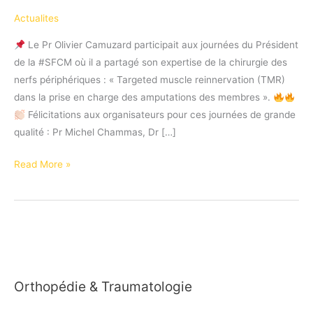
Actualites
Le Pr Olivier Camuzard participait aux journées du Président
de la #SFCM où il a partagé son expertise de la chirurgie des
nerfs périphériques : « Targeted muscle reinnervation (TMR)
dans la prise en charge des amputations des membres ».
Félicitations aux organisateurs pour ces journées de grande
qualité : Pr Michel Chammas, Dr […]
Le
Read More »
Pr
Olivier
Camuzard
a
partagé
son
Orthopédie & Traumatologie
expertise
aux