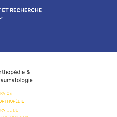
 ET RECHERCHE
rthopédie &
raumatologie
RVICE
ORTHOPÉDIE
RVICE DE