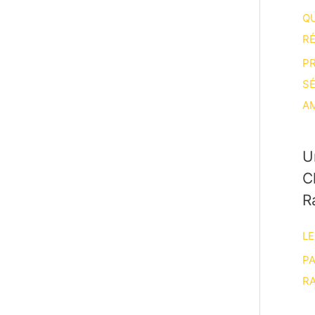
Q
R
P
S
A
U
C
R
LE
P
RA