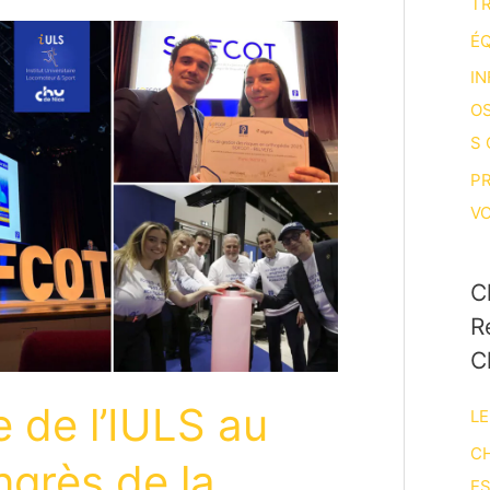
T
ÉQ
IN
O
S
P
V
C
R
C
e de l’IULS au
LE
CH
grès de la
E