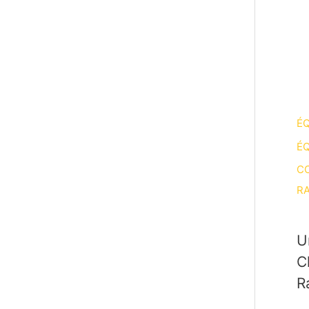
ÉQ
ÉQ
CO
RA
U
C
R