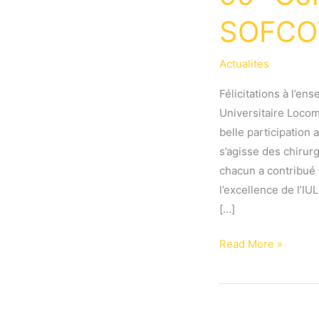
SOFCOT
Actualites
Félicitations à l’ens
Universitaire Loco
belle participation 
s’agisse des chirur
chacun a contribué 
l’excellence de l’IU
[…]
L’équipe
Read More »
de
l’IULS
au