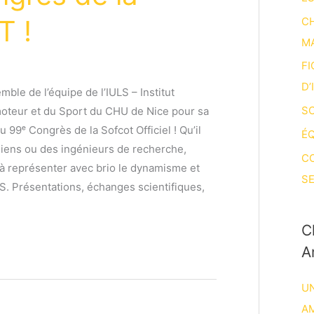
 !
CH
M
FI
D’
emble de l’équipe de l’IULS – Institut
SO
moteur et du Sport du CHU de Nice pour sa
au 99ᵉ Congrès de la Sofcot Officiel ! Qu’il
ÉQ
giens ou des ingénieurs de recherche,
C
à représenter avec brio le dynamisme et
SE
LS. Présentations, échanges scientifiques,
C
A
UN
A