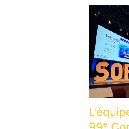
L’équip
99ᵉ Con