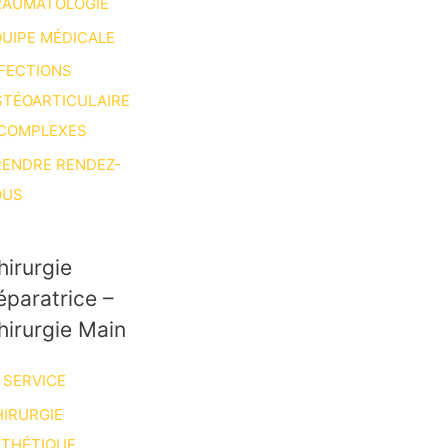
RAUMATOLOGIE
UIPE MÉDICALE
FECTIONS
STÉOARTICULAIRE
 COMPLEXES
RENDRE RENDEZ-
OUS
hirurgie
éparatrice –
hirurgie Main
 SERVICE
IRURGIE
STHÉTIQUE