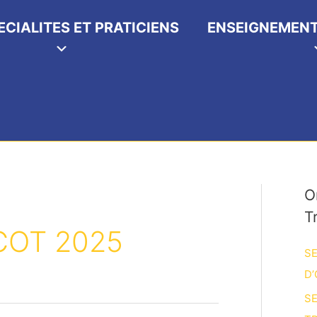
ECIALITES ET PRATICIENS
ENSEIGNEMENT
O
T
COT 2025
SE
D’
SE