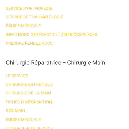
de
SERVICE D’ORTHOPÉDIE
la
coiffe
SERVICE DE TRAUMATOLOGIE
des
ÉQUIPE MÉDICALE
rotateurs
INFECTIONS OSTÉOARTICULAIRES COMPLEXES
PRENDRE RENDEZ-VOUS
Chirurgie Réparatrice – Chirurgie Main
LE SERVICE
CHIRURGIE ESTHÉTIQUE
CHIRURGIE DE LA MAIN
FICHES D’INFORMATION
SOS MAIN
ÉQUIPE MÉDICALE
CONTACTER LE SERVICE