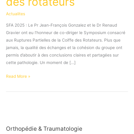
des rotateurs
Actualites
SFA 2025 : Le Pr Jean-François Gonzalez et le Dr Renaud
Gravier ont eu l’honneur de co-diriger le Symposium consacré
aux Ruptures Partielles de la Coiffe des Rotateurs. Plus que
jamais, la qualité des échanges et la cohésion du groupe ont
permis d’aboutir à des conclusions claires et partagées sur
cette pathologie. Un moment de […]
SFA
Read More »
2025
:
Symposium
sur
les
ruptures
Orthopédie & Traumatologie
partielles