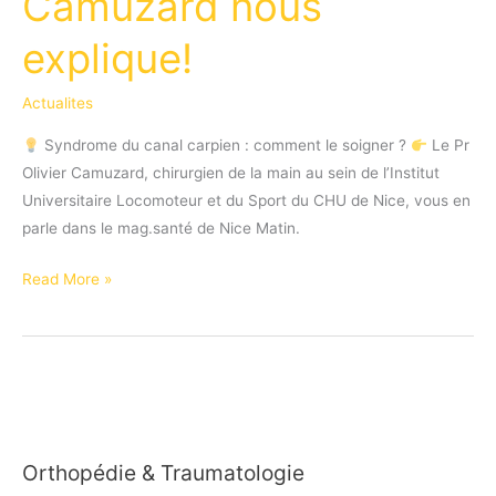
Camuzard nous
explique!
Actualites
Syndrome du canal carpien : comment le soigner ?
Le Pr
Olivier Camuzard, chirurgien de la main au sein de l’Institut
Universitaire Locomoteur et du Sport du CHU de Nice, vous en
parle dans le mag.santé de Nice Matin.
Syndrome
Read More »
du
canal
carpien
:
comment
le
Orthopédie & Traumatologie
soigner