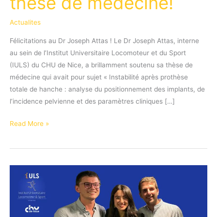
thèse de médecine!
Actualites
Félicitations au Dr Joseph Attas ! Le Dr Joseph Attas, interne
au sein de l’Institut Universitaire Locomoteur et du Sport
(IULS) du CHU de Nice, a brillamment soutenu sa thèse de
médecine qui avait pour sujet « Instabilité après prothèse
totale de hanche : analyse du positionnement des implants, de
l’incidence pelvienne et des paramètres cliniques […]
Félicitations
Read More »
au
Dr
Joseph
Attas
pour
la
soutenance