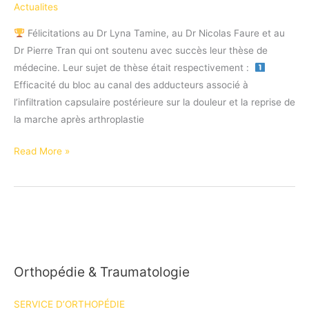
Actualites
Félicitations au Dr Lyna Tamine, au Dr Nicolas Faure et au
Dr Pierre Tran qui ont soutenu avec succès leur thèse de
médecine. Leur sujet de thèse était respectivement :
Efficacité du bloc au canal des adducteurs associé à
l’infiltration capsulaire postérieure sur la douleur et la reprise de
la marche après arthroplastie
Les
Read More »
docteurs
Tamine,
Tran
et
Faure
ont
Orthopédie & Traumatologie
brillamment
soutenu
SERVICE D’ORTHOPÉDIE
leur