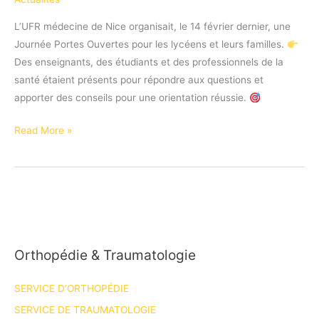
L’UFR médecine de Nice organisait, le 14 février dernier, une
Journée Portes Ouvertes pour les lycéens et leurs familles.
Des enseignants, des étudiants et des professionnels de la
santé étaient présents pour répondre aux questions et
apporter des conseils pour une orientation réussie.
Journée
Read More »
portes
ouvertes
à
l’UFR
de
médecine
Orthopédie & Traumatologie
de
Nice
SERVICE D’ORTHOPÉDIE
SERVICE DE TRAUMATOLOGIE