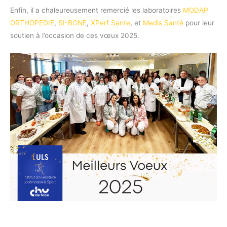
Enfin, il a chaleureusement remercié les laboratoires
MODAP
ORTHOPEDIE
,
SI-BONE
,
XPerf Sante
, et
Medis Santé
pour leur
soutien à l’occasion de ces vœux 2025.