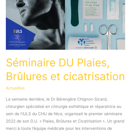
humeral
stem
extraction
efforts? »
Séminaire DU Plaies,
Brûlures et cicatrisation
Actualites
La semaine dernière, le Dr Bérengère Chignon-Sicard,
chirurgien spécialisé en chirurgie esthétique et réparatrice au
sein de l’iULS du CHU de Nice, organisait le premier séminaire
2022 de son D.U. « Plaies, Brûlures et Cicatrisation ». Un grand
merci à toute l’équipe médicale pour les interventions de