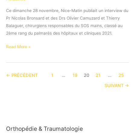
Ce dimanche 28 novembre, Nice-Matin publiait un interview du
Pr Nicolas Bronsard et des Drs Olivier Camuzard et Thierry
Balaguer, chirurgiens responsables du SOS mains, classé au
2ème rang du palmarès des hôpitaux et cliniques 2021.
SOS
Read More »
Mains
:
Interview
←
PRÉCÉDENT
1
…
19
20
21
…
25
dans
Nice-
SUIVANT
→
Matin
Orthopédie & Traumatologie