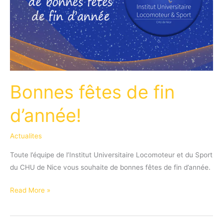
Bonnes fêtes de fin
d’année!
Actualites
Toute l’équipe de l’Institut Universitaire Locomoteur et du Sport
du CHU de Nice vous souhaite de bonnes fêtes de fin d’année.
Bonnes
Read More »
fêtes
de