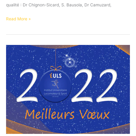
qualité : Dr Chignon-Sicard, S. Bausola, Dr Camuzard,
Séminaire
Read More »
DU
Plaies,
Brûlures
et
cicatrisation