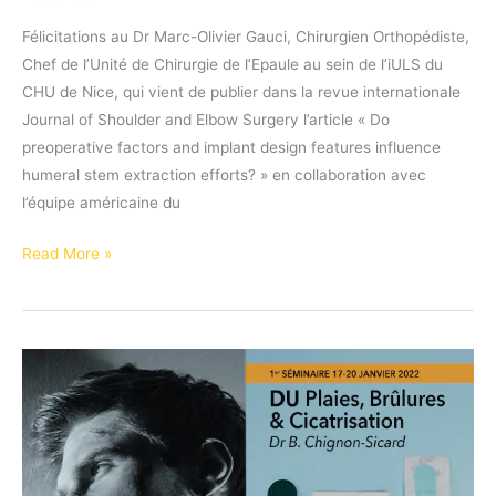
Félicitations au Dr Marc-Olivier Gauci, Chirurgien Orthopédiste,
Chef de l’Unité de Chirurgie de l’Epaule au sein de l’iULS du
CHU de Nice, qui vient de publier dans la revue internationale
Journal of Shoulder and Elbow Surgery l’article « Do
preoperative factors and implant design features influence
humeral stem extraction efforts? » en collaboration avec
l’équipe américaine du
Publication
Read More »
« Do
preoperative
factors
and
implant
design
features
influence