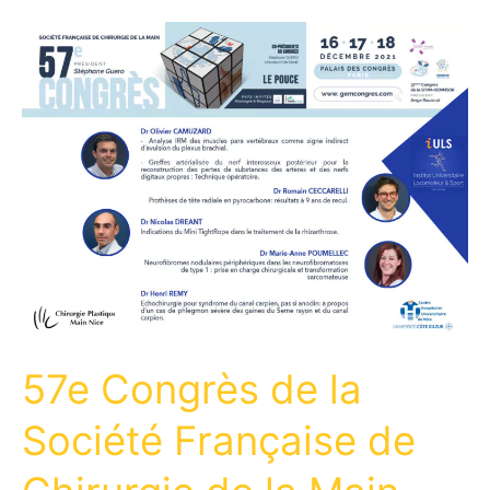
fin
d’année!
57e Congrès de la
Société Française de