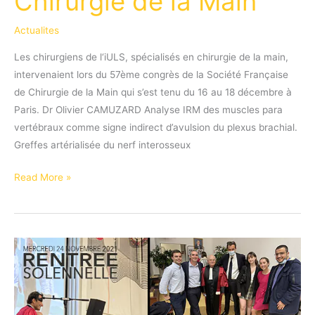
Chirurgie de la Main
Actualites
Les chirurgiens de l‘iULS, spécialisés en chirurgie de la main,
intervenaient lors du 57ème congrès de la Société Française
de Chirurgie de la Main qui s’est tenu du 16 au 18 décembre à
Paris. Dr Olivier CAMUZARD Analyse IRM des muscles para
vertébraux comme signe indirect d’avulsion du plexus brachial.
Greffes artérialisée du nerf interosseux
57e
Read More »
Congrès
de
la
Société
Française
de
Chirurgie