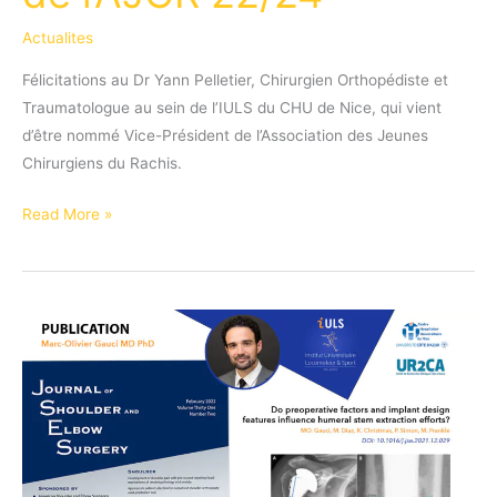
Actualites
Félicitations au Dr Yann Pelletier, Chirurgien Orthopédiste et
Traumatologue au sein de l’IULS du CHU de Nice, qui vient
d’être nommé Vice-Président de l’Association des Jeunes
Chirurgiens du Rachis.
Dr
Read More »
Yann
Pelletier
nommé
Vice-
Président
de
l’AJCR
22/24