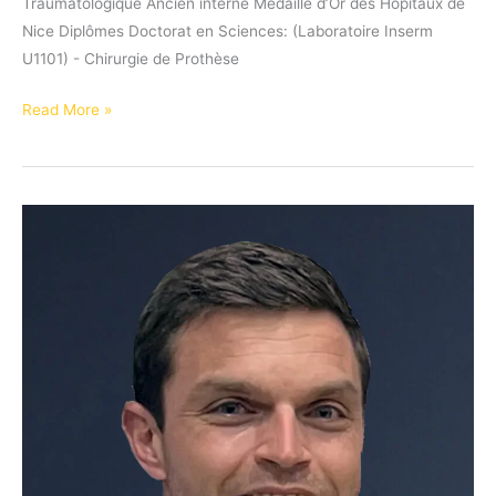
Traumatologique Ancien interne Médaille d’Or des Hôpitaux de
Nice Diplômes Doctorat en Sciences: (Laboratoire Inserm
U1101) - Chirurgie de Prothèse
Pr
Read More »
GAUCI
Marc-
Olivier