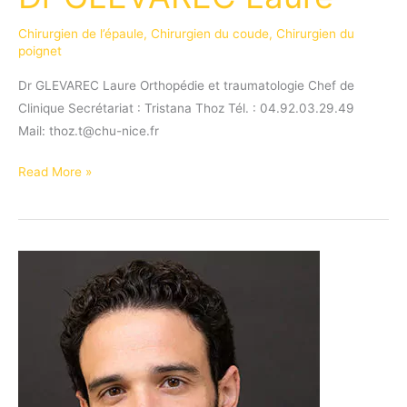
Chirurgien de l’épaule
,
Chirurgien du coude
,
Chirurgien du
poignet
Dr GLEVAREC Laure Orthopédie et traumatologie Chef de
Clinique Secrétariat : Tristana Thoz Tél. : 04.92.03.29.49
Mail: thoz.t@chu-nice.fr
Dr
Read More »
GLEVAREC
Laure