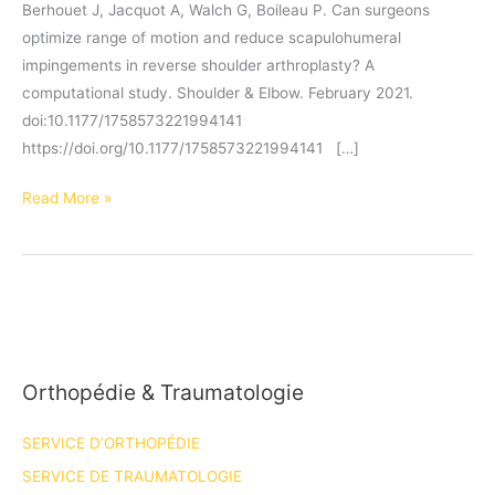
Berhouet J, Jacquot A, Walch G, Boileau P. Can surgeons
optimize range of motion and reduce scapulohumeral
impingements in reverse shoulder arthroplasty? A
computational study. Shoulder & Elbow. February 2021.
doi:10.1177/1758573221994141
https://doi.org/10.1177/1758573221994141 […]
Publication
Read More »
du
Dr
Gauci
–
Février
2021
Orthopédie & Traumatologie
SERVICE D’ORTHOPÉDIE
SERVICE DE TRAUMATOLOGIE