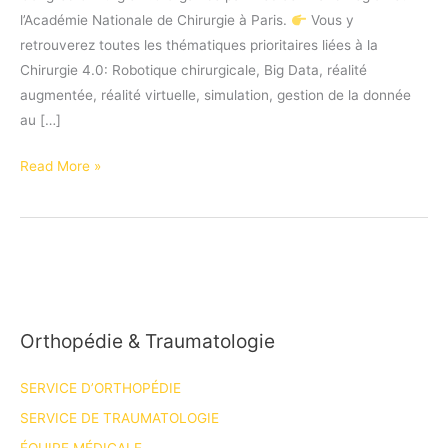
l’Académie Nationale de Chirurgie à Paris.
Vous y
retrouverez toutes les thématiques prioritaires liées à la
Chirurgie 4.0: Robotique chirurgicale, Big Data, réalité
augmentée, réalité virtuelle, simulation, gestion de la donnée
au […]
A
Read More »
vos
agendas!
Congrès
Chirurgie
4.0
les
Orthopédie & Traumatologie
7
&
SERVICE D’ORTHOPÉDIE
8
décembre
SERVICE DE TRAUMATOLOGIE