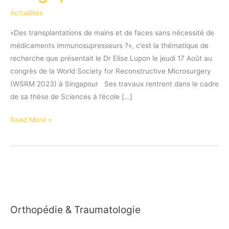
Actualites
«Des transplantations de mains et de faces sans nécessité de
médicaments immunosupresseurs ?», c’est la thématique de
recherche que présentait le Dr Elise Lupon le jeudi 17 Août au
congrès de la World Society for Reconstructive Microsurgery
(WSRM 2023) à Singapour Ses travaux rentrent dans le cadre
de sa thèse de Sciences à l’école […]
Présentation
Read More »
du
sujet
de
thèse
de
science
Orthopédie & Traumatologie
du
Dr