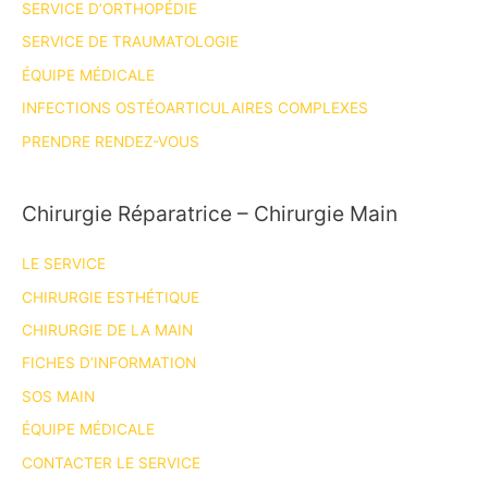
SERVICE D’ORTHOPÉDIE
Elise
LUPON
SERVICE DE TRAUMATOLOGIE
au
ÉQUIPE MÉDICALE
WSRM
INFECTIONS OSTÉOARTICULAIRES COMPLEXES
2023
PRENDRE RENDEZ-VOUS
à
Singapour
Chirurgie Réparatrice – Chirurgie Main
LE SERVICE
CHIRURGIE ESTHÉTIQUE
CHIRURGIE DE LA MAIN
FICHES D’INFORMATION
SOS MAIN
ÉQUIPE MÉDICALE
CONTACTER LE SERVICE