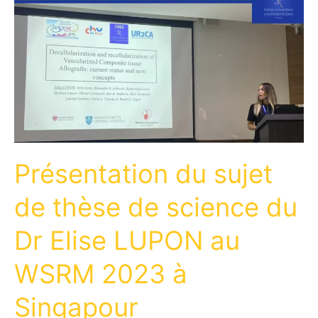
Présentation du sujet
de thèse de science du
Dr Elise LUPON au
WSRM 2023 à
Singapour