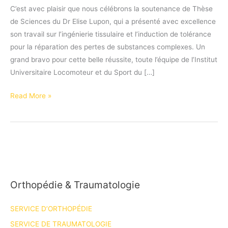
C’est avec plaisir que nous célébrons la soutenance de Thèse
de Sciences du Dr Elise Lupon, qui a présenté avec excellence
son travail sur l’ingénierie tissulaire et l’induction de tolérance
pour la réparation des pertes de substances complexes. Un
grand bravo pour cette belle réussite, toute l’équipe de l’Institut
Universitaire Locomoteur et du Sport du […]
Félicitations
Read More »
au
Dr
Élise
LUPON
pour
sa
Orthopédie & Traumatologie
soutenance
de
SERVICE D’ORTHOPÉDIE
thèse
de
SERVICE DE TRAUMATOLOGIE