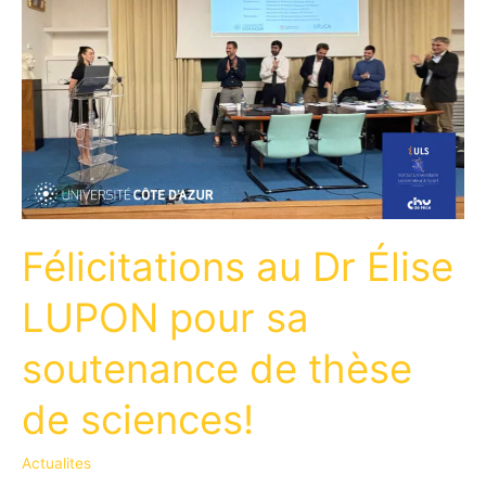
Félicitations au Dr Élise
LUPON pour sa
soutenance de thèse
de sciences!
Actualites